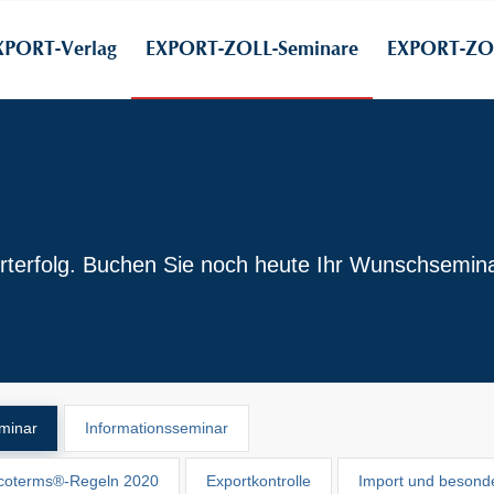
XPORT-Verlag
EXPORT-ZOLL-Seminare
EXPORT-ZOL
rterfolg. Buchen Sie noch heute Ihr Wunschsemina
minar
Informationsseminar
ncoterms®-Regeln 2020
Exportkontrolle
Import und besond