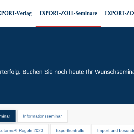
XPORT-Verlag
EXPORT-ZOLL-Seminare
EXPORT-ZOL
rterfolg. Buchen Sie noch heute Ihr Wunschsemina
minar
Informationsseminar
ncoterms®-Regeln 2020
Exportkontrolle
Import und besond